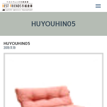
Togg
【引越し,単身,安い,格安,
navi
HUYOUHIN05
HUYOUHIN05
2019.11.19